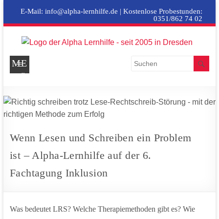
E-Mail:
info@alpha-lernhilfe.de
| Kostenlose Probestunden:
0351/862 74 02
freundlich .
ME
motivierend
NÜ
ALPHA
. erfolgreich
LERNHILFE
Wenn Lesen und Schreiben ein Problem
ist – Alpha-Lernhilfe auf der 6.
Fachtagung Inklusion
Was bedeutet LRS? Welche Therapiemethoden gibt es? Wie