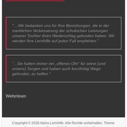
"....Wir bedanken uns für Ihre Bemühungen, die in der
merklichen Verbesserung der schulischen Leistungen
unserer Tochter ihren Niederschlag gefunden haben. Wir
werden Ihre Lernhilfe auf jeden Fall empfehlen."
"...Sie hatten immer ein „offenes Ohr“ für seine (und
unsere) Sorgen und haben auch kurzfristig Wege
gefunden, zu helfen."
Weiterlesen
Copyright © 2026
Alpha Lernhilfe
. Alle Rechte vorbehalten. Theme