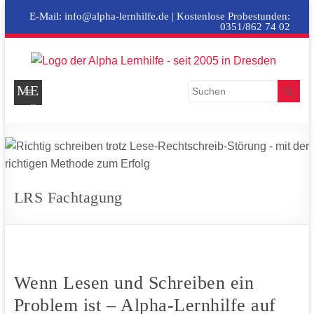
E-Mail:
info@alpha-lernhilfe.de
| Kostenlose Probestunden:
0351/862 74 02
freundlich .
ME
motivierend
NÜ
ALPHA
. erfolgreich
LERNHILFE
LRS Fachtagung
Wenn Lesen und Schreiben ein
Problem ist – Alpha-Lernhilfe auf