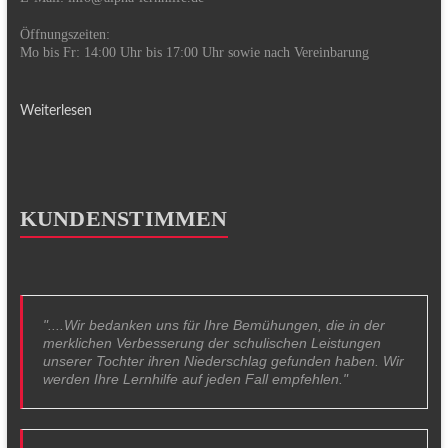
Öffnungszeiten:
Mo bis Fr: 14:00 Uhr bis 17:00 Uhr sowie nach Vereinbarung
Weiterlesen
KUNDENSTIMMEN
"....Wir bedanken uns für Ihre Bemühungen, die in der
merklichen Verbesserung der schulischen Leistungen
unserer Tochter ihren Niederschlag gefunden haben. Wir
werden Ihre Lernhilfe auf jeden Fall empfehlen."